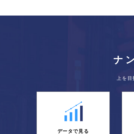
ナ
上を目
データで見る