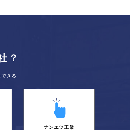
社？
負できる
ナンエツ工業